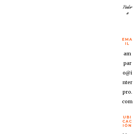
Pintor
a
EMA
IL
am
par
o@i
nter
pro.
com
UBI
CAC
IÓN