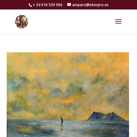
+ 34 616 539 066
amparo@interpro.es